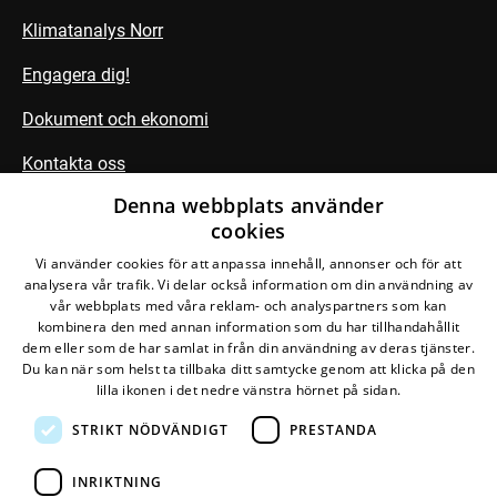
Klimatanalys Norr
Engagera dig!
Dokument och ekonomi
Kontakta oss
Denna webbplats använder
cookies
Följ oss
Vi använder cookies för att anpassa innehåll, annonser och för att
analysera vår trafik. Vi delar också information om din användning av
vår webbplats med våra reklam- och analyspartners som kan
kombinera den med annan information som du har tillhandahållit
dem eller som de har samlat in från din användning av deras tjänster.
Du kan när som helst ta tillbaka ditt samtycke genom att klicka på den
lilla ikonen i det nedre vänstra hörnet på sidan.
STRIKT NÖDVÄNDIGT
PRESTANDA
Den här webbplatsen drivs av
Glesys AB
med
Bra
Miljöval-märkt
el från
Falkenberg Energi
INRIKTNING